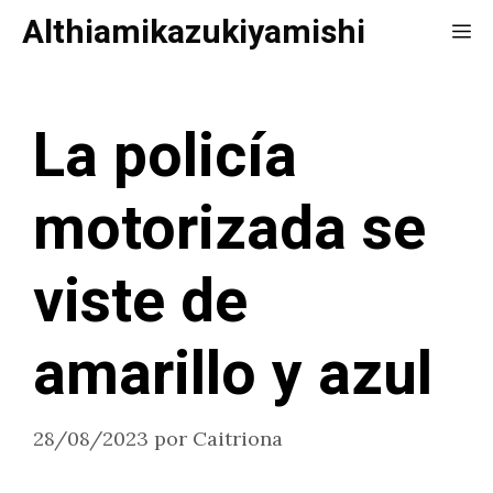
Saltar
Althiamikazukiyamishi
Me
al
contenido
La policía
motorizada se
viste de
amarillo y azul
28/08/2023
por
Caitriona