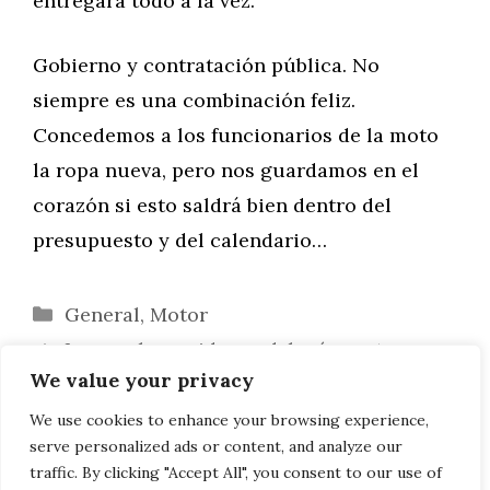
entregará todo a la vez.
Gobierno y contratación pública. No
siempre es una combinación feliz.
Concedemos a los funcionarios de la moto
la ropa nueva, pero nos guardamos en el
corazón si esto saldrá bien dentro del
presupuesto y del calendario…
Categorías
General
,
Motor
Los coches ruidosos deberían estar
We value your privacy
«prohibidos».
Todo el mundo se va de vacaciones con
We use cookies to enhance your browsing experience,
serve personalized ads or content, and analyze our
una caravana o autocaravana.
traffic. By clicking "Accept All", you consent to our use of