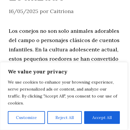
16/05/2025
por
Caitriona
Los conejos no son solo animales adorables
del campo o personajes clásicos de cuentos
infantiles. En la cultura adolescente actual,
estos pequeños roedores se han convertido
en íconos de estilo, representados en
We value your privacy
ilustraciones urbanas, fanarts de anime,
We use cookies to enhance your browsing experience,
stickers de redes sociales y hasta en
serve personalized ads or content, and analyze our
diseños de ropa. Si quieres conectar con el
traffic. By clicking "Accept All", you consent to our use of
cookies.
público adolescente, ya …
Customize
Reject All
Accept All
Leer más