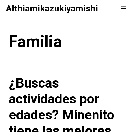
Saltar
Althiamikazukiyamishi
Me
al
contenido
Familia
¿Buscas
actividades por
edades? Minenito
tiene las mejores