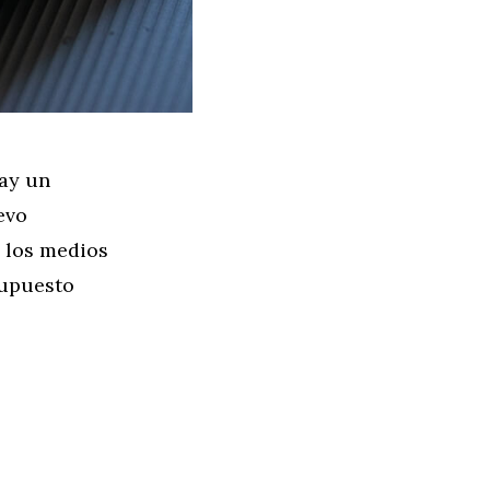
ay un
evo
 los medios
supuesto