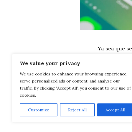
Ya sea que s
espacio para 
We value your privacy
empresario d
We use cookies to enhance your browsing experience,
sociales, pa
serve personalized ads or content, and analyze our
limitado.
traffic. By clicking "Accept All", you consent to our use of
cookies.
Customize
Reject All
Accept All