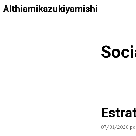
Saltar
Althiamikazukiyamishi
al
contenido
Soci
Estra
07/01/2020
po