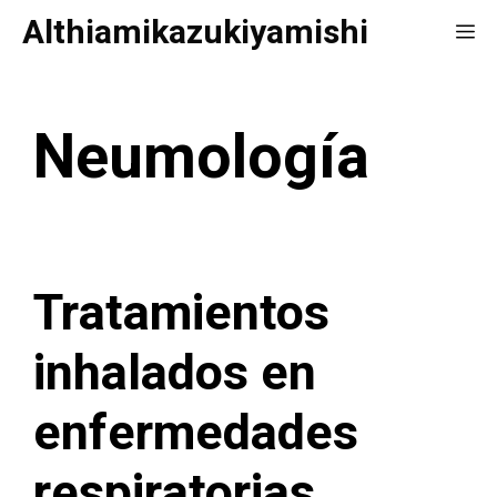
Saltar
Althiamikazukiyamishi
Me
al
contenido
Neumología
Tratamientos
inhalados en
enfermedades
respiratorias