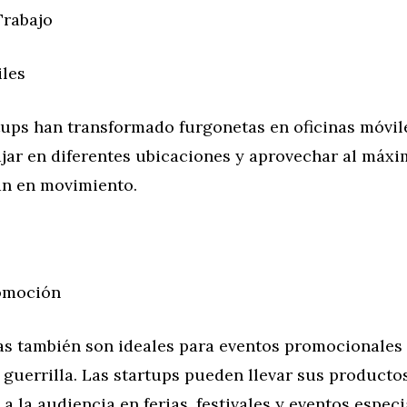
Trabajo
iles
ups han transformado furgonetas en oficinas móvile
ajar en diferentes ubicaciones y aprovechar al máx
án en movimiento.
omoción
as también son ideales para eventos promocionales 
guerrilla. Las startups pueden llevar sus productos
a la audiencia en ferias, festivales y eventos especi