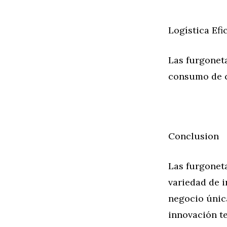
Logística Efi
Las furgoneta
consumo de c
Conclusion
Las furgoneta
variedad de i
negocio única
innovación t