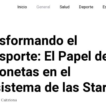
Inicio
General
Salud
Deporte
E
sformando el
sporte: El Papel d
onetas en el
istema de las Sta
r
Caitriona