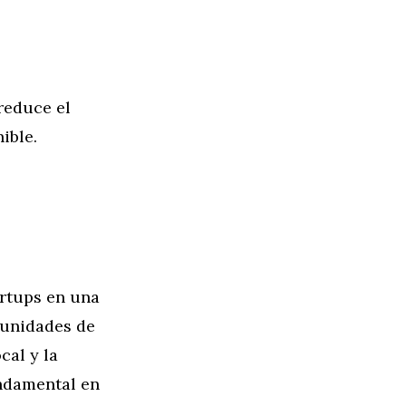
reduce el
ible.
artups en una
rtunidades de
cal y la
ndamental en