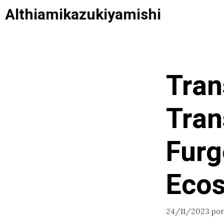
Saltar
Althiamikazukiyamishi
al
contenido
Tran
Tran
Furg
Ecos
24/11/2023
po