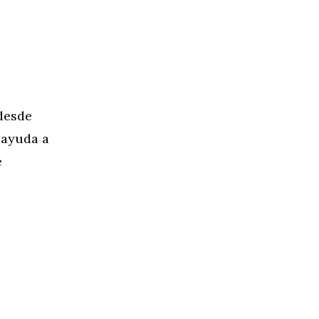
 desde
 ayuda a
e