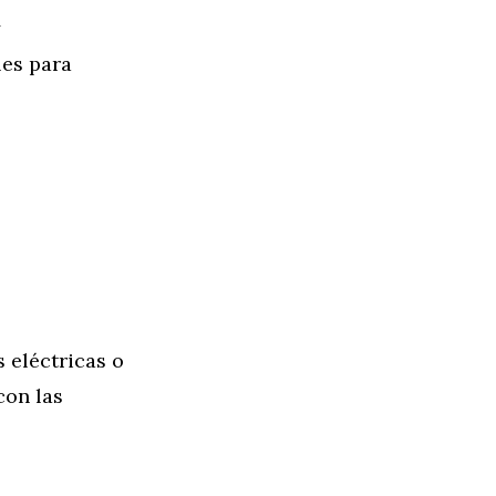
y
les para
s eléctricas o
con las