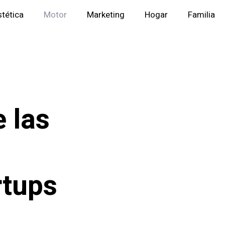
stética
Motor
Marketing
Hogar
Familia
e las
rtups