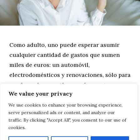
Como adulto, uno puede esperar asumir
cualquier cantidad de gastos que sumen
miles de euros: un automóvil,
electrodomésticos y renovaciones, sólo para
nombrar algunos. Algunos de nosotros
We value your privacy
tenemos que añadir a la lista los
tratamientos de ortodoncia para nosotros
We use cookies to enhance your browsing experience,
serve personalized ads or content, and analyze our
mismos o para nuestros hijos.
traffic. By clicking "Accept All", you consent to our use of
cookies.