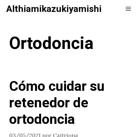
Saltar
Althiamikazukiyamishi
Me
al
contenido
Ortodoncia
Cómo cuidar su
retenedor de
ortodoncia
03/05/2021
por
Caitriona