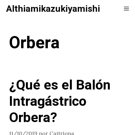
Saltar
Althiamikazukiyamishi
Me
al
contenido
Orbera
¿Qué es el Balón
Intragástrico
Orbera?
11/10/2019
por
Caitriona