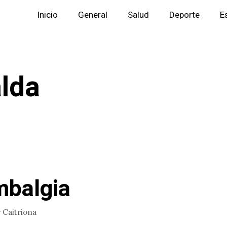
Inicio
General
Salud
Deporte
E
lda
mbalgia
r
Caitriona