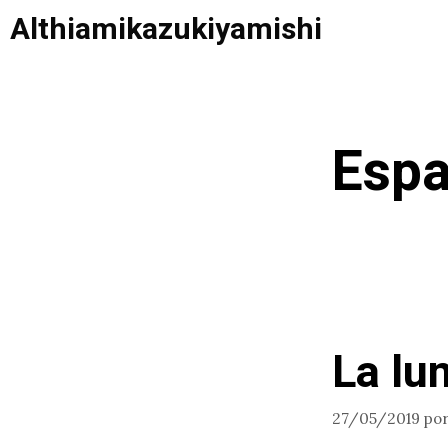
Saltar
Althiamikazukiyamishi
al
contenido
Espa
La lu
27/05/2019
po