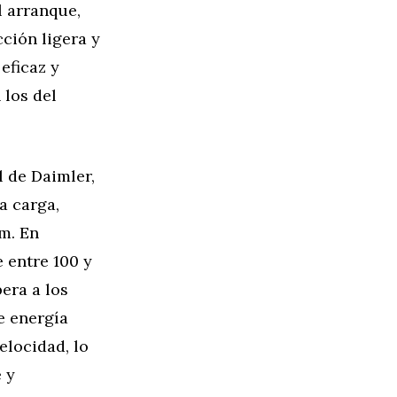
l arranque,
ción ligera y
eficaz y
 los del
l de Daimler,
a carga,
m. En
 entre 100 y
era a los
e energía
elocidad, lo
 y