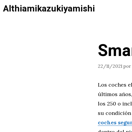
Saltar
Althiamikazukiyamishi
al
contenido
Smar
22/11/2021
por
Los coches e
últimos años
los 250 o inc
su condición
coches segu
dentro del ni