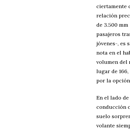
ciertamente c
relación pre
de 3.500 mm 
pasajeros tr
jóvenes-, es 
nota en el h
volumen del 
lugar de 166
por la opció
En el lado de
conducción c
suelo sorpre
volante siem