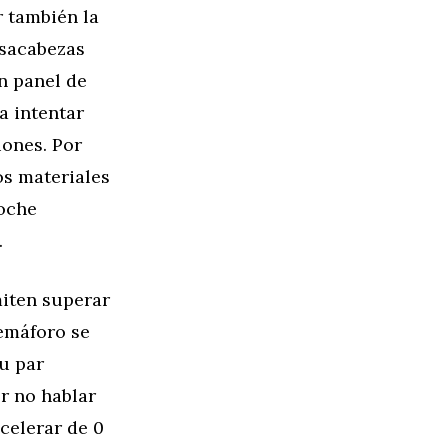
 también la
osacabezas
n panel de
a intentar
iones. Por
os materiales
coche
.
miten superar
semáforo se
su par
or no hablar
acelerar de 0