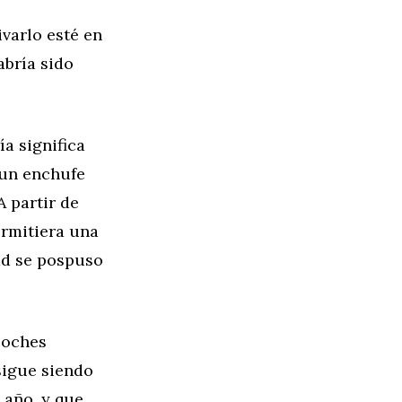
varlo esté en
abría sido
ía significa
 un enchufe
A partir de
ermitiera una
ad se pospuso
coches
sigue siendo
 año, y que