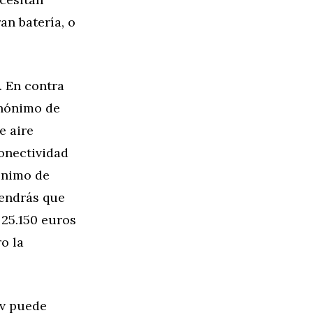
an batería, o
. En contra
inónimo de
e aire
onectividad
ínimo de
tendrás que
 25.150 euros
o la
ev puede