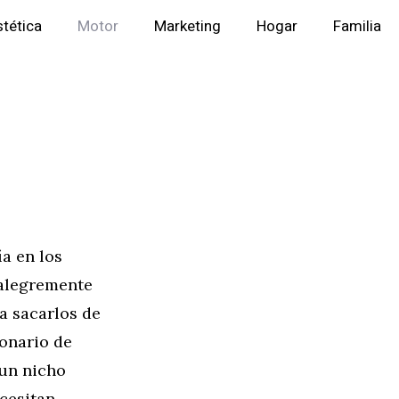
stética
Motor
Marketing
Hogar
Familia
a en los
 alegremente
a sacarlos de
ionario de
 un nicho
ecesitan