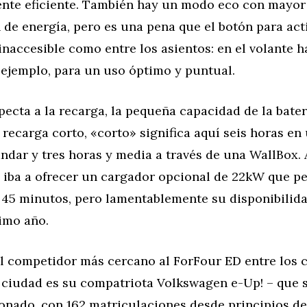
nte eficiente. También hay un modo eco con mayor
de energía, pero es una pena que el botón para acti
inaccesible como entre los asientos: en el volante h
 ejemplo, para un uso óptimo y puntual.
pecta a la recarga, la pequeña capacidad de la bater
recarga corto, «corto» significa aquí seis horas en
ndar y tres horas y media a través de una WallBox. 
e iba a ofrecer un cargador opcional de 22kW que p
 45 minutos, pero lamentablemente su disponibilid
imo año.
 el competidor más cercano al ForFour ED entre los 
e ciudad es su compatriota Volkswagen e-Up! – que 
onado, con 162 matriculaciones desde principios de