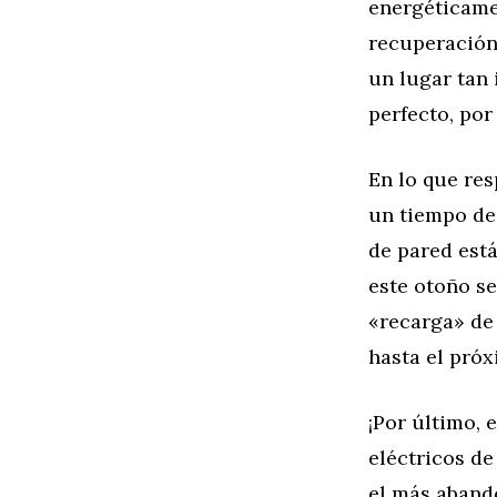
energéticame
recuperación 
un lugar tan 
perfecto, por
En lo que res
un tiempo de 
de pared está
este otoño s
«recarga» de
hasta el próx
¡Por último,
eléctricos d
el más aband