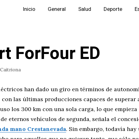
Inicio
General
Salud
Deporte
E
t ForFour ED
Caitriona
léctricos han dado un giro en términos de autonomí
, con las últimas producciones capaces de superar
luso los 300 km con una sola carga, lo que empieza 
 de eternos vehículos de segunda, señala el conces
nda mano Crestanevada
. Sin embargo, todavía hay
cho para aquellos que no quieren tanto, que sólo n