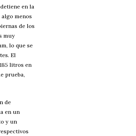
detiene en la
e algo menos
iernas de los
es muy
mm, lo que se
es. El
85 litros en
de prueba,
ón de
a en un
to y un
respectivos