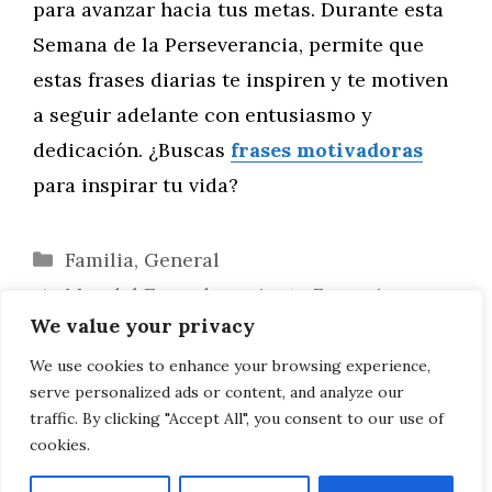
para avanzar hacia tus metas. Durante esta
Semana de la Perseverancia, permite que
estas frases diarias te inspiren y te motiven
a seguir adelante con entusiasmo y
dedicación. ¿Buscas
frases motivadoras
para inspirar tu vida?
Categorías
Familia
,
General
Mes del Empoderamiento Femenino:
We value your privacy
Palabras Inspiradoras de Mujeres Líderes
Cómo las Frases Motivadoras Mejoran tu
We use cookies to enhance your browsing experience,
serve personalized ads or content, and analyze our
Estado de Ánimo
traffic. By clicking "Accept All", you consent to our use of
cookies.