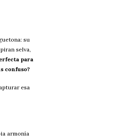
uguetona: su
piran selva,
erfecta para
is confuso?
apturar esa
pia armonía