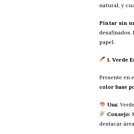
natural, y cua
Pintar sin u
desafinados. 
papel.
1. Verde E
Presente en e
color base p
Usa:
Verde
Consejo:
M
destacar área