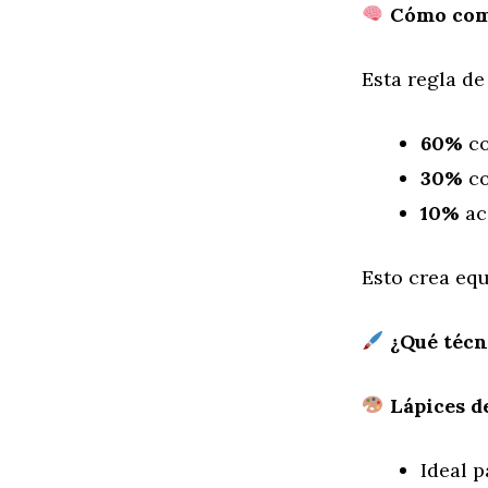
Cómo comb
Esta regla de
60%
co
30%
co
10%
ac
Esto crea equ
¿Qué técn
Lápices de
Ideal 