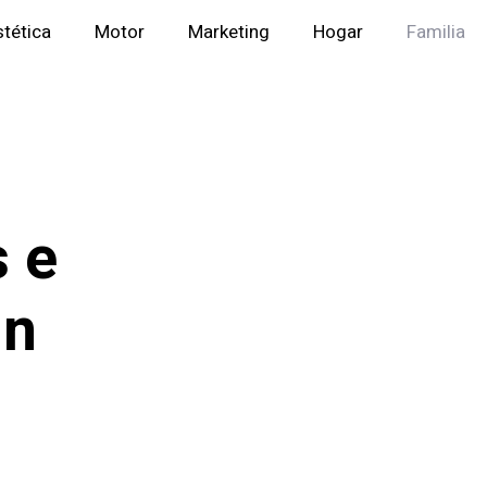
stética
Motor
Marketing
Hogar
Familia
s e
un