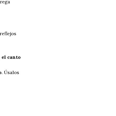
grega
eflejos
 el canto
o
. Úsalos