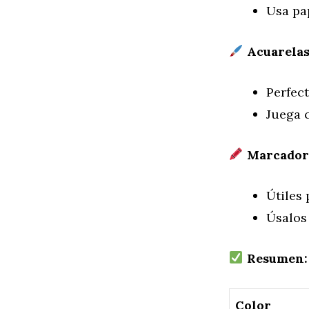
Usa pap
Acuarelas
Perfect
Juega c
Marcador
Útiles 
Úsalos
Resumen: P
Color