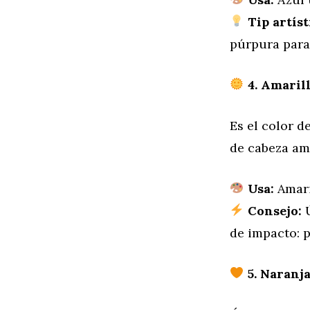
Tip artíst
púrpura para
4. Amarill
Es el color d
de cabeza ama
Usa:
Amari
Consejo:
Ú
de impacto: 
5. Naranja