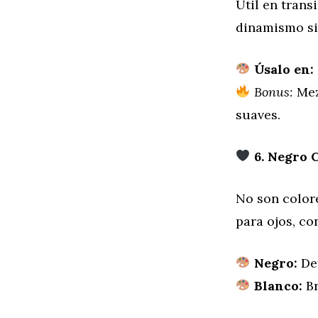
Útil en trans
dinamismo si
Úsalo en:
Bonus:
Mez
suaves.
6. Negro C
No son color
para ojos, co
Negro:
Def
Blanco:
Br