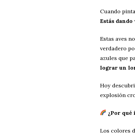
Cuando pinta
Estás dando 
Estas aves no
verdadero pod
azules que pa
lograr un lo
Hoy descubr
explosión cr
¿Por qué i
Los colores d