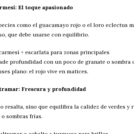
rmesí: El toque apasionado
species como el guacamayo rojo o el loro eclectus 
o, que debe usarse con equilibrio.
carmesí + escarlata para zonas principales
de profundidad con un poco de granate o sombra c
uses plano: el rojo vive en matices.
tramar: Frescura y profundidad
lo resalta, sino que equilibra la calidez de verdes y 
s o sombras frías.
ultramar o cobalto + turquesa para brillos