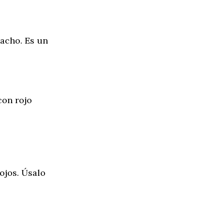
macho. Es un
on rojo
rojos. Úsalo