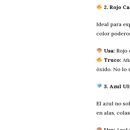
2. Rojo Ca
Ideal para e
color poderos
Usa:
Rojo 
Truco:
Aña
óxido. No lo 
3. Azul Ul
El azul no so
en alas, cola
Usa:
Azul 