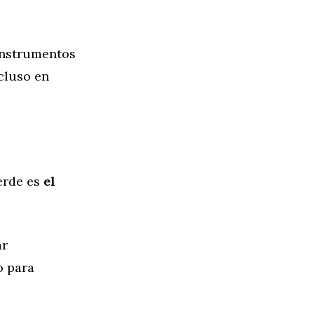
instrumentos
ncluso en
verde es
el
ar
o para