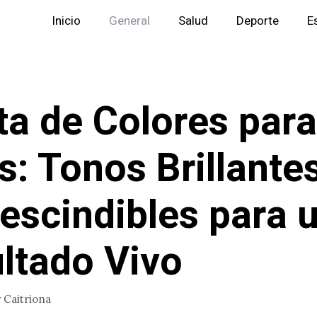
Inicio
General
Salud
Deporte
E
ta de Colores para
s: Tonos Brillante
escindibles para 
ltado Vivo
r
Caitriona