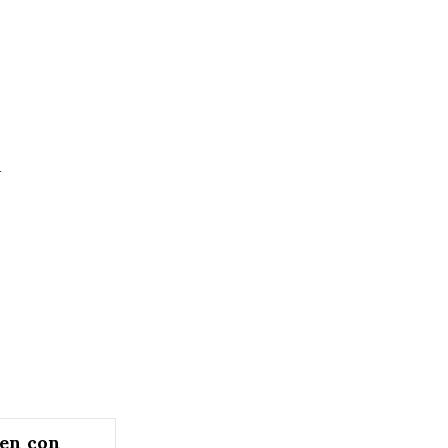
d
en con