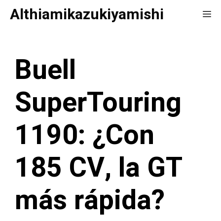
Saltar
Althiamikazukiyamishi
Me
al
contenido
Buell
SuperTouring
1190: ¿Con
185 CV, la GT
más rápida?