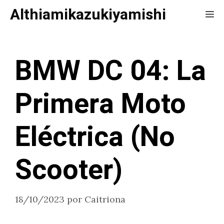
Saltar
Althiamikazukiyamishi
Me
al
contenido
BMW DC 04: La
Primera Moto
Eléctrica (No
Scooter)
18/10/2023
por
Caitriona