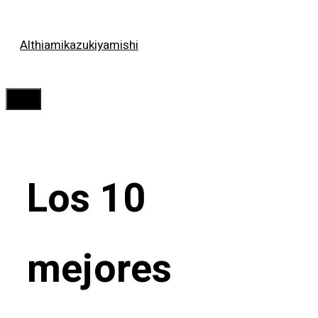
Saltar
Althiamikazukiyamishi
al
contenido
Menú
Los 10
mejores